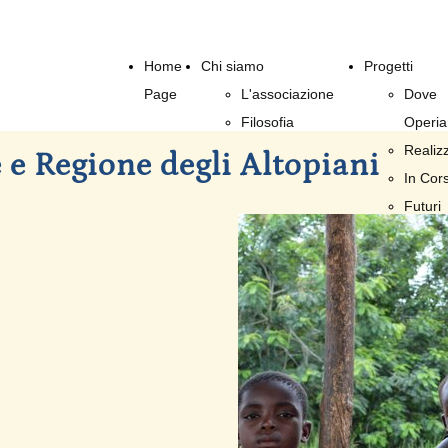
Home
Chi siamo
Progetti
Page
L'associazione
Dove
Filosofia
Operi
Realizz
 e Regione degli Altopiani
In Cor
Futuri