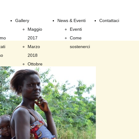
Gallery
News & Eventi
Contattaci
Maggio
Eventi
amo
2017
Come
ati
Marzo
sostenerci
so
2018
Ottobre
2018
Marzo
2019
Ottobre
2019
Settembre
2020
Marzo