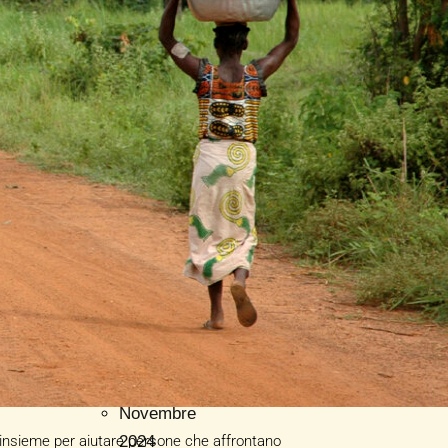
2021
2019
Agosto
Settembre
2021
2020
Marzo
Marzo
2022
2021
Novembre
Agosto
2022
2021
Foto
Marzo
Giorgio
2022
Marafioti
Novembre
Novembre
2022
2024
Foto
Giorgio
Marafioti
Novembre
 insieme per aiutare persone che affrontano
2024