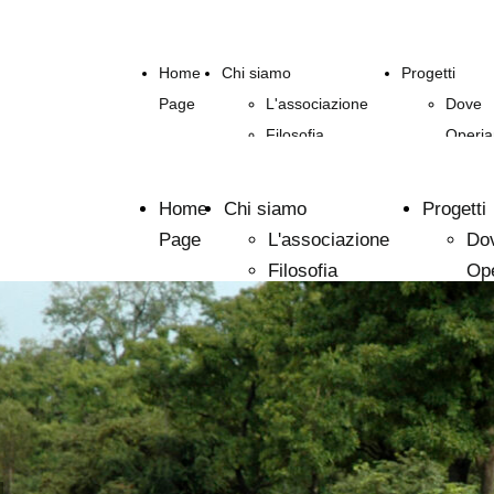
Home
Chi siamo
Progetti
Page
L'associazione
Dove
Filosofia
Operi
Realizz
In Cor
Home
Chi siamo
Progetti
Futuri
Page
L'associazione
Do
Filosofia
Op
Rea
In 
Fut