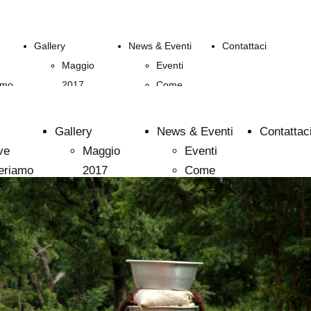
Gallery
News & Eventi
Contattaci
Maggio
Eventi
amo
2017
Come
ati
Marzo
sostenerci
so
2018
Gallery
News & Eventi
Contattac
Ottobre
ve
Maggio
Eventi
2018
eriamo
2017
Come
Marzo
lizzati
Marzo
sostenerci
2019
Corso
2018
Ottobre
uri
Ottobre
2019
2018
Settembre
Marzo
2020
2019
Marzo
Ottobre