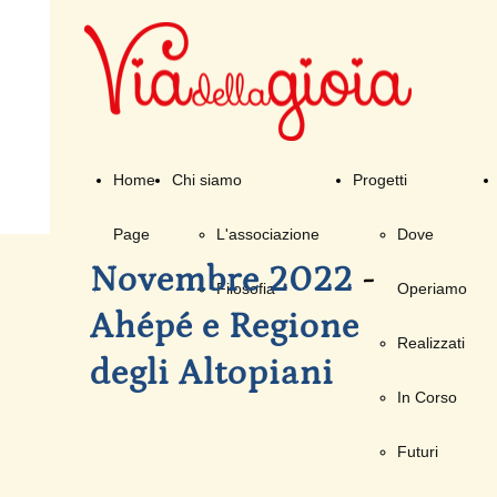
Home
Chi siamo
Progetti
Page
L'associazione
Dove
Novembre 2022
-
Filosofia
Operiamo
Ahépé e Regione
Realizzati
degli Altopiani
In Corso
Futuri